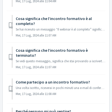
Mer, 17 Lug, 2024 alle 11:04 AM
Cosa significa che l’incontro formativo è al
completo?
Se hai ricevuto un messaggio “Il webinar è al completo” significa che la sessione ha già raggiunto il numero massimo di partecipanti. Non potrai entrare a ...
Mer, 17 Lug, 2024 alle 11:07 AM
Cosa significa che l’incontro formativo è
terminato?
Se vedi questo messaggio, significa che stai provando a iscriverti a un incontro formativo già concluso.
Mer, 17 Lug, 2024 alle 11:07 AM
Come partecipo a un incontro formativo?
Una volta iscritto, riceverai in pochi minuti una e-mail di conferma con indicazioni per partecipare. Per partecipare alla diretta, clicca sul link persona...
Mer, 17 Lug, 2024 alle 11:08 AM
Perché nessuno mi può sentire?