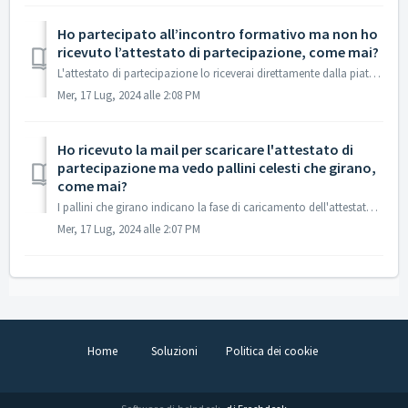
Ho partecipato all’incontro formativo ma non ho
ricevuto l’attestato di partecipazione, come mai?
L'attestato di partecipazione lo riceverai direttamente dalla piattaforma di erogazione dell'evento formativo. Controlla nella casella Spam o verif...
Mer, 17 Lug, 2024 alle 2:08 PM
Ho ricevuto la mail per scaricare l'attestato di
partecipazione ma vedo pallini celesti che girano,
come mai?
I pallini che girano indicano la fase di caricamento dell'attestato. Può volerci qualche secondo ma anche minuto prima che l’attestato venga visualizza...
Mer, 17 Lug, 2024 alle 2:07 PM
Home
Soluzioni
Politica dei cookie