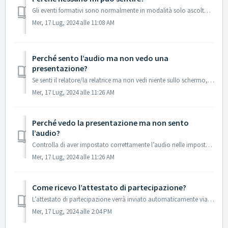
Gli eventi formativi sono normalmente in modalità solo ascolto, significa che solo il relatore o la relatrice possono parlare.
Mer, 17 Lug, 2024 alle 11:08 AM
Perché sento l’audio ma non vedo una
presentazione?
Se senti il relatore/la relatrice ma non vedi niente sullo schermo, è probabile che non abbiano ancora iniziato a condividere lo schermo. Se sei sicuro/a c...
Mer, 17 Lug, 2024 alle 11:26 AM
Perché vedo la presentazione ma non sento
l’audio?
Controlla di aver impostato correttamente l’audio nelle impostazioni. Quando ti connetti all’incontro formativo ti verrà richiesto come impostare l’audio, s...
Mer, 17 Lug, 2024 alle 11:26 AM
Come ricevo l’attestato di partecipazione?
L’attestato di partecipazione verrà inviato automaticamente via e-mail a chi partecipa all'evento formativo, entro 7 giorni lavorativi dalla conclusione...
Mer, 17 Lug, 2024 alle 2:04 PM